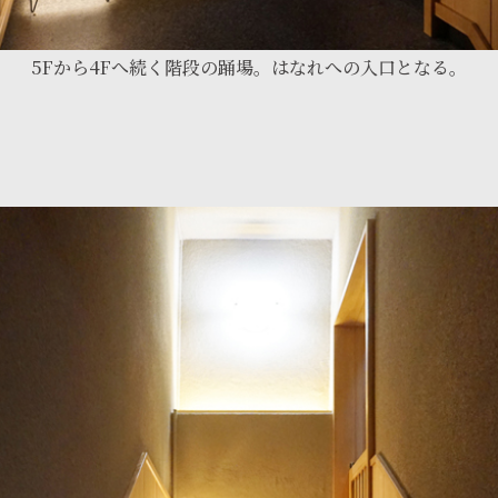
5Fから4Fへ続く階段の踊場。はなれへの入口となる。